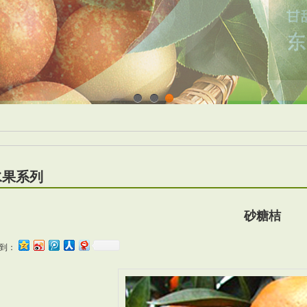
1
2
3
水果系列
砂糖桔
到：