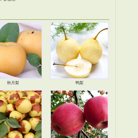
秋月梨
鸭梨