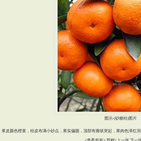
图示-(砂糖桔)图片
：果皮颜色橙黄，桔皮布满小砂点，果实偏圆，顶部有瘤状突起，果肉色泽红润
<
查看所有
>
芦柑<上一张
下一