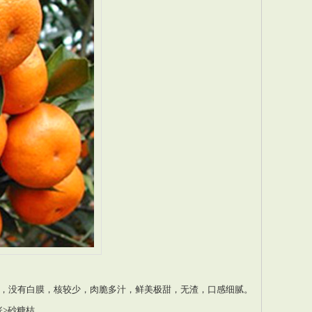
，没有白膜，核较少，肉脆多汁，鲜美极甜，无渣，口感细腻。
张>砂糖桔