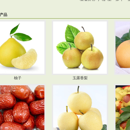
产品
柚子
玉露香梨