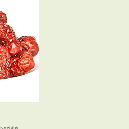
张>金丝小枣