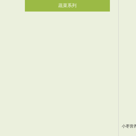
蔬菜系列
小枣营