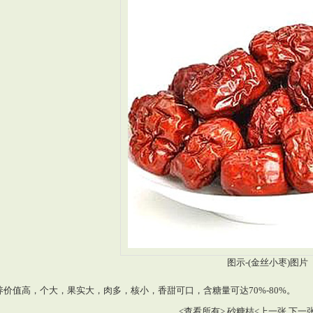
图示-(金丝小枣)图片
养价值高，个大，果实大，肉多，核小，香甜可口，含糖量可达70%-80%。
<
查看所有
>
砂糖桔<上一张
下一