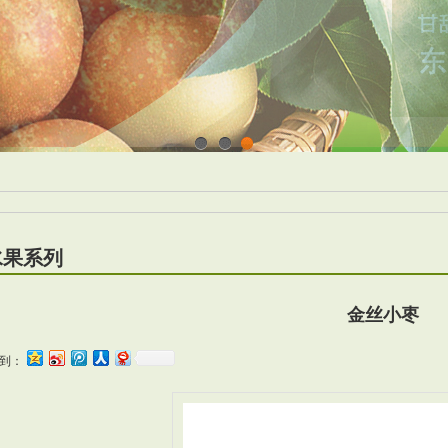
1
2
3
水果系列
金丝小枣
到：